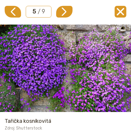
5
/ 9
Tařička kosníkovitá
Zdroj: Shutterstock