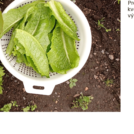
Pr
kv
vý