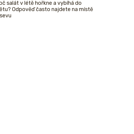
oč salát v létě hořkne a vybíhá do
ětu? Odpověď často najdete na místě
sevu