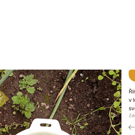
Ří
v 
sv
Zdr