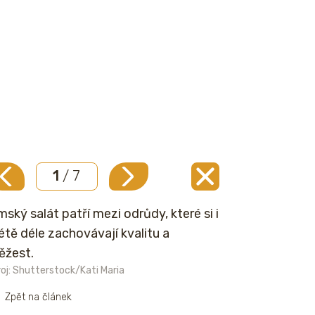
1
/ 7
mský salát patří mezi odrůdy, které si i
létě déle zachovávají kvalitu a
ěžest.
oj: Shutterstock/Kati Maria
Zpět na článek