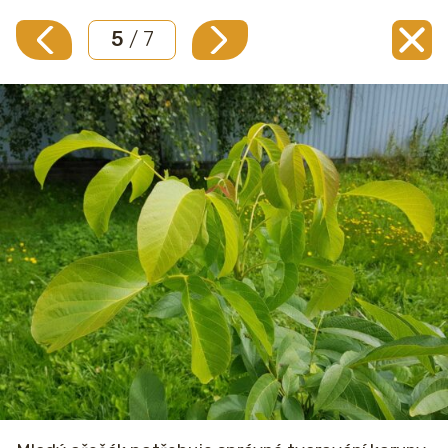
5
/ 7