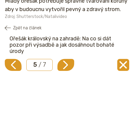
Mladý ořešák potřebuje správné tvarování koruny
aby v budoucnu vytvořil pevný a zdravý strom.
Zdroj: Shutterstock/Natalivideo
Zpět na článek
Ořešák královský na zahradě: Na co si dát
pozor při výsadbě a jak dosáhnout bohaté
úrody
5
/ 7