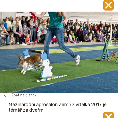
Zpět na článek
Mezinárodní agrosalón Země živitelka 2017 je
téměř za dveřmi!