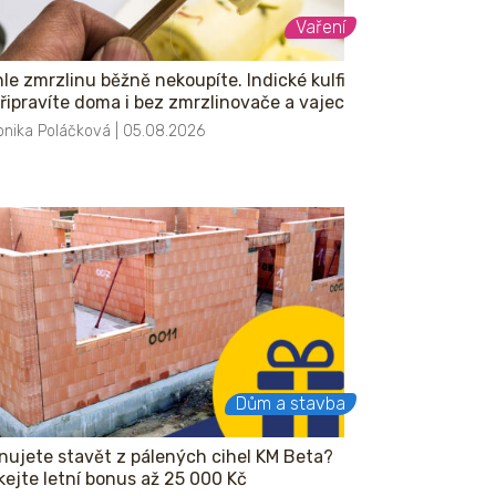
Vaření
le zmrzlinu běžně nekoupíte. Indické kulfi
připravíte doma i bez zmrzlinovače a vajec
onika Poláčková | 05.08.2026
Dům a stavba
nujete stavět z pálených cihel KM Beta?
kejte letní bonus až 25 000 Kč