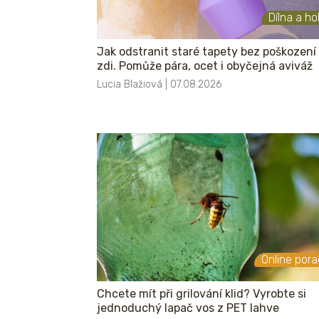
Dílna a h
Jak odstranit staré tapety bez poškození
zdi. Pomůže pára, ocet i obyčejná aviváž
Lucia Blažiová | 07.08.2026
Online por
Chcete mít při grilování klid? Vyrobte si
jednoduchý lapač vos z PET lahve