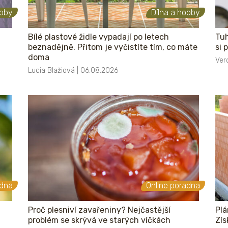
obby
Dílna a hobby
Bílé plastové židle vypadají po letech
Tuh
beznadějně. Přitom je vyčistíte tím, co máte
si 
doma
Ver
Lucia Blažiová | 06.08.2026
adna
Online poradna
Proč plesniví zavařeniny? Nejčastější
Plá
problém se skrývá ve starých víčkách
Zís