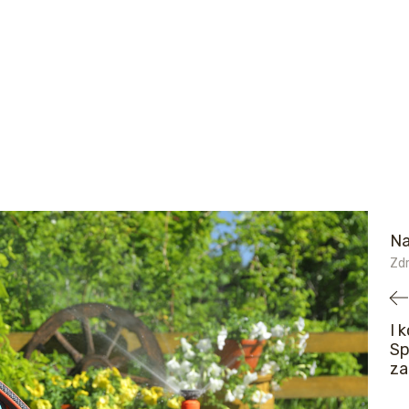
Na
Zdr
I 
Sp
za