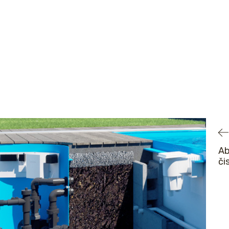
Ab
či