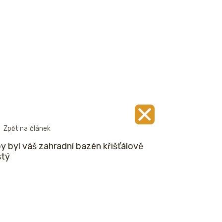
Zpět na článek
y byl váš zahradní bazén křišťálově
stý