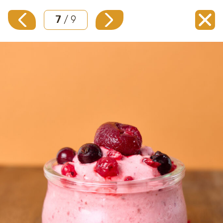
7
/ 9