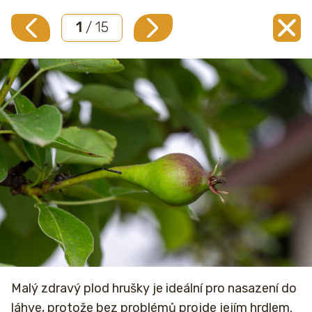
1
/ 15
Malý zdravý plod hrušky je ideální pro nasazení do
láhve, protože bez problémů projde jejím hrdlem.