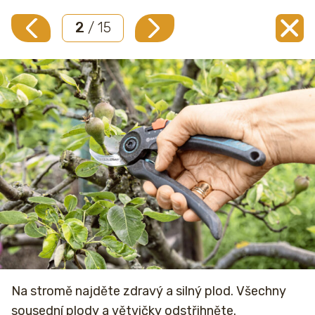
2
/ 15
Na stromě najděte zdravý a silný plod. Všechny
sousední plody a větvičky odstřihněte.