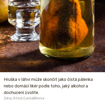
Hruška v láhvi může skončit jako čistá pálenka
nebo domácí likér podle toho, jaký alkohol a
dochucení zvolíte.
Zdroj: iStock/LarisaBlinova