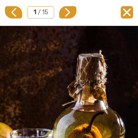
1
/ 15