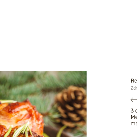
Re
Zdr
3 
Me
ma