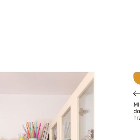
Ml
do
hr