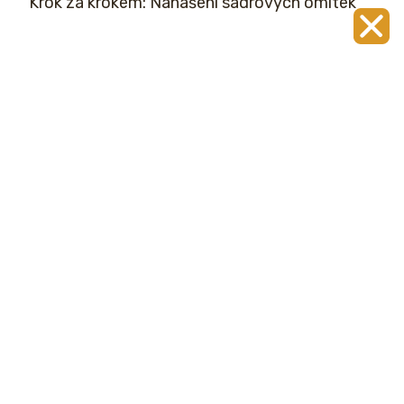
Krok za krokem: Nanášení sádrových omítek