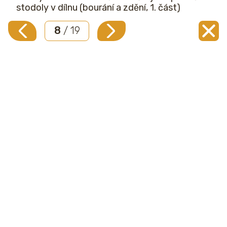
stodoly v dílnu (bourání a zdění, 1. část)
8
/ 19