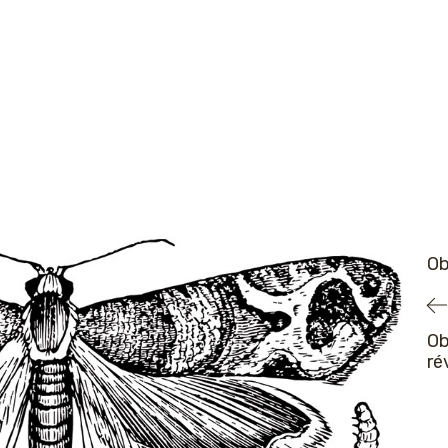
Ob
Ob
ré