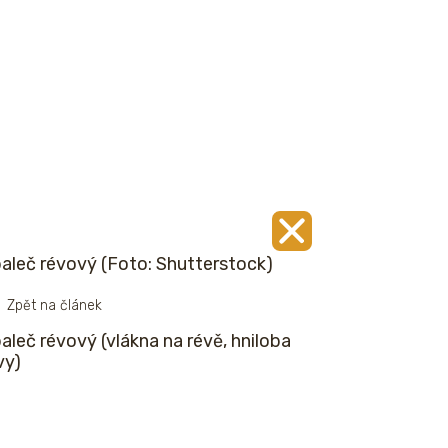
aleč révový (Foto: Shutterstock)
Zpět na článek
aleč révový (vlákna na révě, hniloba
vy)