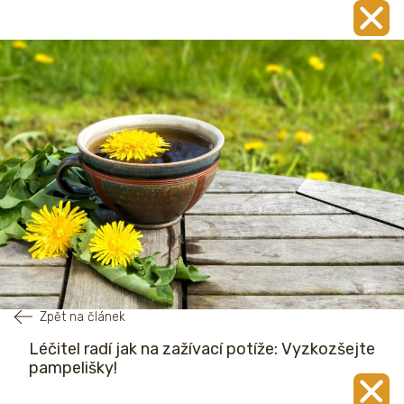
Zpět na článek
Léčitel radí jak na zažívací potíže: Vyzkozšejte
pampelišky!