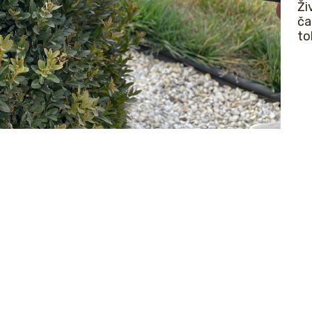
Ži
ča
to