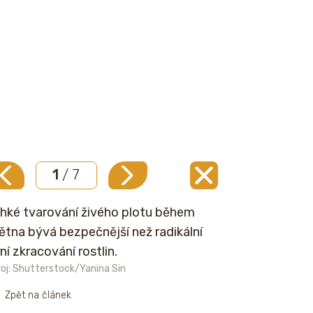
1
/ 7
hké tvarování živého plotu během
ětna bývá bezpečnější než radikální
rní zkracování rostlin.
oj: Shutterstock/Yanina Sin
Zpět na článek