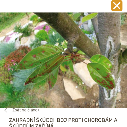
Zpět na článek
ZAHRADNÍ ŠKŮDCI: BOJ PROTI CHOROBÁM A
ŠKŮDCŮM ZAČÍNÁ