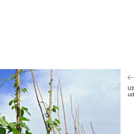
Už
ud