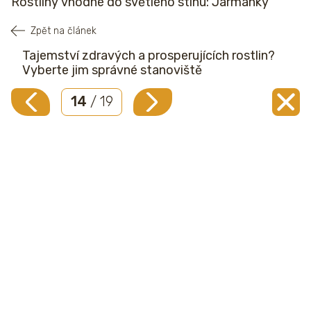
Rostliny vhodné do světlého stínu: Jarmanky
Zpět na článek
Tajemství zdravých a prosperujících rostlin?
Vyberte jim správné stanoviště
14
/ 19