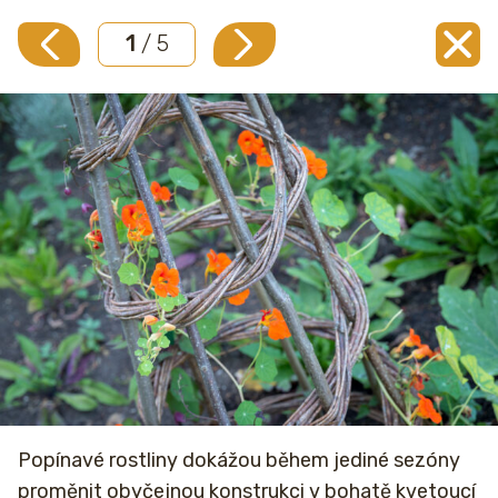
1
/ 5
Popínavé rostliny dokážou během jediné sezóny
proměnit obyčejnou konstrukci v bohatě kvetoucí