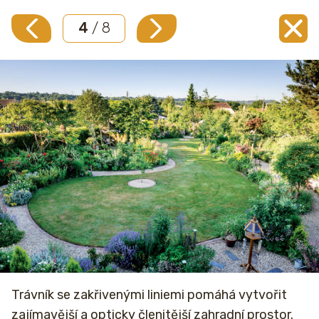
4
/ 8
Trávník se zakřivenými liniemi pomáhá vytvořit
zajímavější a opticky členitější zahradní prostor.