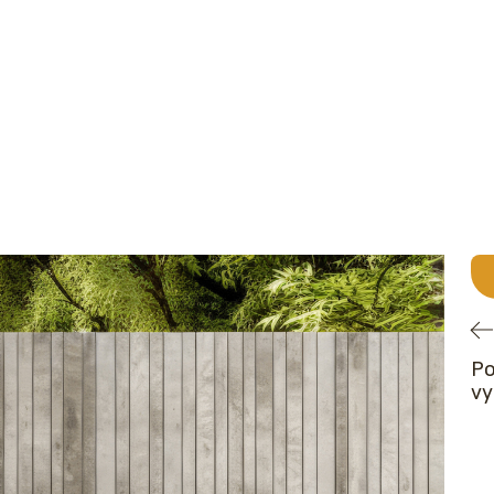
Po
vy