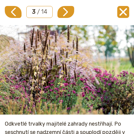
3
/ 14
Odkvetlé trvalky majitelé zahrady nestříhají. Po
seschnutí se nadzemní části a souplodí později v