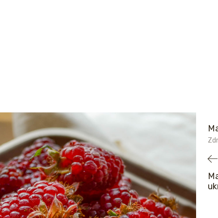
Ma
Zdr
Ma
uk