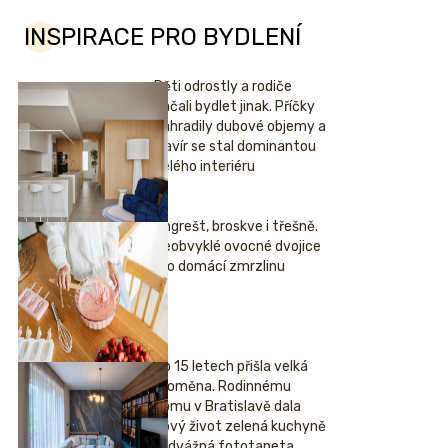
INSPIRACE PRO BYDLENÍ
Děti odrostly a rodiče
začali bydlet jinak. Příčky
nahradily dubové objemy a
klavír se stal dominantou
celého interiéru
Angrešt, broskve i třešně.
Neobvyklé ovocné dvojice
pro domácí zmrzlinu
Po 15 letech přišla velká
proměna. Rodinnému
domu v Bratislavě dala
nový život zelená kuchyně
i odvážná fototapeta