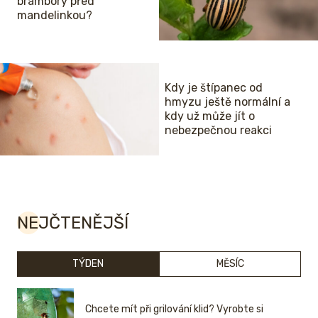
brambory před
mandelinkou?
Kdy je štípanec od
hmyzu ještě normální a
kdy už může jít o
nebezpečnou reakci
NEJČTENĚJŠÍ
TÝDEN
MĚSÍC
Chcete mít při grilování klid? Vyrobte si