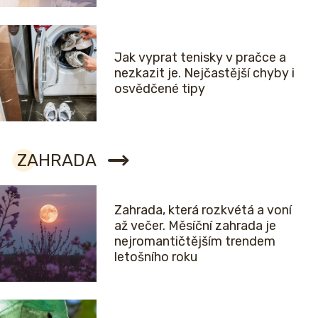
Jak vyprat tenisky v pračce a
nezkazit je. Nejčastější chyby i
osvědčené tipy
ZAHRADA
Zahrada, která rozkvétá a voní
až večer. Měsíční zahrada je
nejromantičtějším trendem
letošního roku