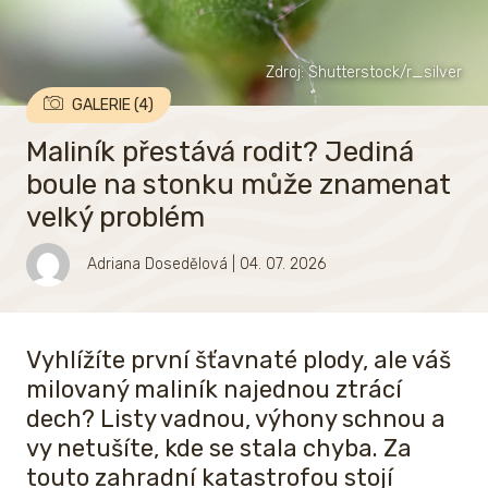
Zdroj: Shutterstock/r_silver
GALERIE (4)
Maliník přestává rodit? Jediná
boule na stonku může znamenat
velký problém
Adriana Dosedělová
| 04. 07. 2026
Vyhlížíte první šťavnaté plody, ale váš
milovaný maliník najednou ztrácí
dech? Listy vadnou, výhony schnou a
vy netušíte, kde se stala chyba. Za
touto zahradní katastrofou stojí