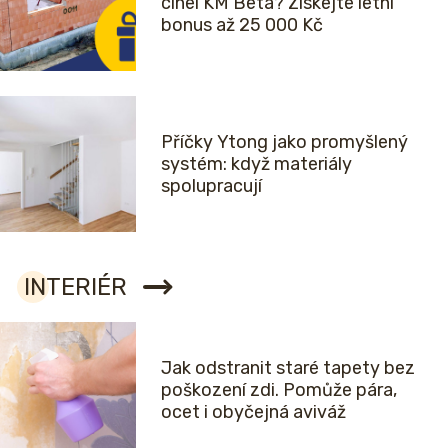
cihel KM Beta? Získejte letní
bonus až 25 000 Kč
Příčky Ytong jako promyšlený
systém: když materiály
spolupracují
INTERIÉR
Jak odstranit staré tapety bez
poškození zdi. Pomůže pára,
ocet i obyčejná aviváž