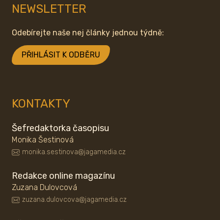
NEWSLETTER
Odebírejte naše nej články jednou týdně:
PŘIHLÁSIT K ODBĚRU
KONTAKTY
Šefredaktorka časopisu
Monika Šestinová
monika.sestinova@jagamedia.cz
Redakce online magazínu
Zuzana Dulovcová
zuzana.dulovcova@jagamedia.cz