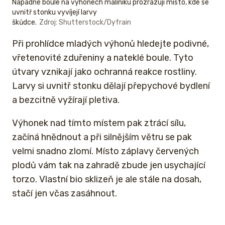
Nápadné boule na výhonech maliníku prozrazují místo, kde se
uvnitř stonku vyvíjejí larvy
škůdce.
Zdroj: Shutterstock/Dyfrain
Při prohlídce mladých výhonů hledejte podivné,
vřetenovité zduřeniny a nateklé boule. Tyto
útvary vznikají jako ochranná reakce rostliny.
Larvy si uvnitř stonku dělají přepychové bydlení
a bezcitně vyžírají pletiva.
Výhonek nad tímto místem pak ztrácí sílu,
začíná hnědnout a při silnějším větru se pak
velmi snadno zlomí. Místo záplavy červených
plodů vám tak na zahradě zbude jen usychající
torzo. Vlastní bio sklizeň je ale stále na dosah,
stačí jen včas zasáhnout.