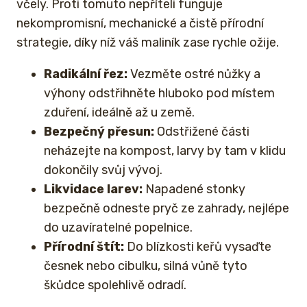
včely. Proti tomuto nepříteli funguje
nekompromisní, mechanické a čistě přírodní
strategie, díky níž váš maliník zase rychle ožije.
Radikální řez:
Vezměte ostré nůžky a
výhony odstřihněte hluboko pod místem
zduření, ideálně až u země.
Bezpečný přesun:
Odstřižené části
neházejte na kompost, larvy by tam v klidu
dokončily svůj vývoj.
Likvidace larev:
Napadené stonky
bezpečně odneste pryč ze zahrady, nejlépe
do uzavíratelné popelnice.
Přírodní štít:
Do blízkosti keřů vysaďte
česnek nebo cibulku, silná vůně tyto
škůdce spolehlivě odradí.