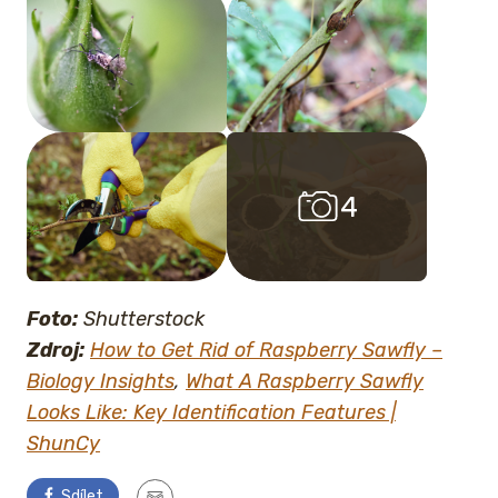
4
4
Foto:
Shutterstock
Zdroj:
How to Get Rid of Raspberry Sawfly –
Biology Insights
,
What A Raspberry Sawfly
Looks Like: Key Identification Features |
ShunCy
Sdílet