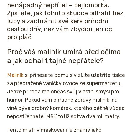
nenápadný nepřítel – bejlomorka.
Zjistěte, jak tohoto škůdce odhalit bez
lupy a zachránit své keře přírodní
cestou dřív, než vám zbydou jen oči
pro pláč.
Proč váš maliník umírá před očima
a jak odhalit tajné nepřátele?
Maliník
si přinesete domů s vizí, že ušetříte tisíce
za předražené vaničky ovoce ze supermarketu.
Jenže příroda má občas svůj vlastní smysl pro
humor. Pokud vám chřadne zdravý maliník, na
vině bývá drobný komárek, kterého běžně vůbec
nepostřehnete. Měří totiž sotva dva milimetry.
Tento mistr v maskování je známý jako