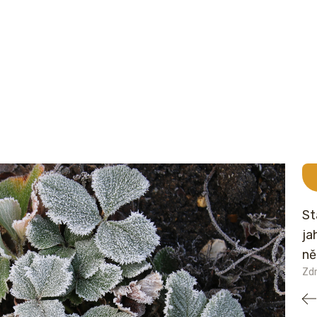
St
ja
ně
Zd