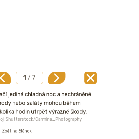
1
/ 7
ačí jediná chladná noc a nechráněné
hody nebo saláty mohou během
kolika hodin utrpět výrazné škody.
roj: Shutterstock/Carmina_Photography
Zpět na článek