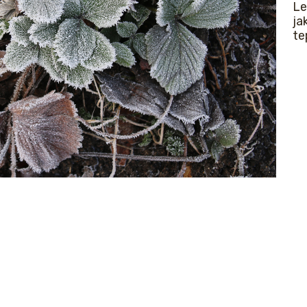
Le
ja
te