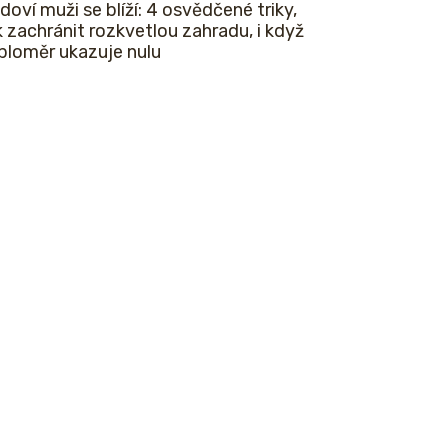
doví muži se blíží: 4 osvědčené triky,
k zachránit rozkvetlou zahradu, i když
ploměr ukazuje nulu