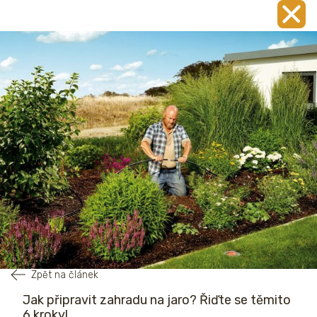
Zpět na článek
Jak připravit zahradu na jaro? Řiďte se těmito
6 kroky!