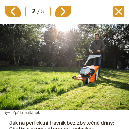
2
/ 5
Zpět na článek
Jak na perfektní trávník bez zbytečné dřiny:
Chytře s akumulátorovou technikou