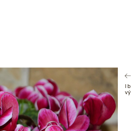
I 
vý