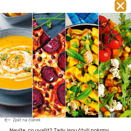
Zpět na článek
Nevíte, co uvařit? Tady jsou čtyři pokrmy