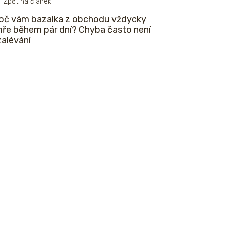
Zpět na článek
oč vám bazalka z obchodu vždycky
ře během pár dní? Chyba často není
zalévání