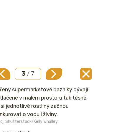
3
/ 7
řeny supermarketové bazalky bývají
tlačené v malém prostoru tak těsně,
 si jednotlivé rostliny začnou
nkurovat o vodu i živiny.
oj: Shutterstock/Kelly Whalley