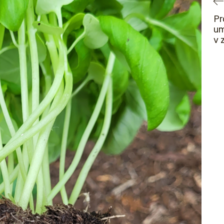
Pr
um
v 