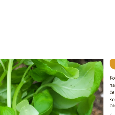
Ko
na
že
ko
Zdr