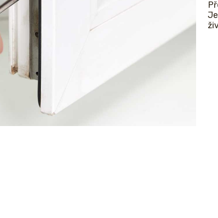
Př
Je
ži