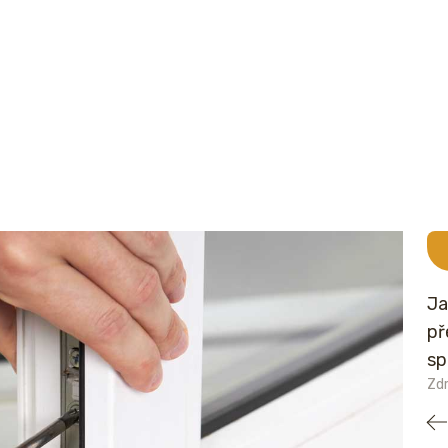
Ja
př
sp
Zd