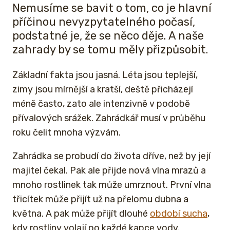
Nemusíme se bavit o tom, co je hlavní
příčinou nevyzpytatelného počasí,
podstatné je, že se něco děje. A naše
zahrady by se tomu měly přizpůsobit.
Základní fakta jsou jasná. Léta jsou teplejší,
zimy jsou mírnější a kratší, deště přicházejí
méně často, zato ale intenzivně v podobě
přívalových srážek. Zahrádkář musí v průběhu
roku čelit mnoha výzvám.
Zahrádka se probudí do života dříve, než by její
majitel čekal. Pak ale přijde nová vlna mrazů a
mnoho rostlinek tak může umrznout. První vlna
třicítek může přijít už na přelomu dubna a
května. A pak může přijít dlouhé
období sucha
,
kdy rostliny volají po každé kapce vody.