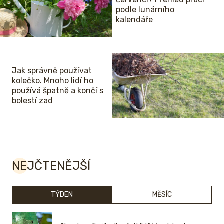
podle lunárního
kalendáře
Jak správně používat
kolečko. Mnoho lidí ho
používá špatně a končí s
bolestí zad
NEJČTENĚJŠÍ
TÝDEN
MĚSÍC