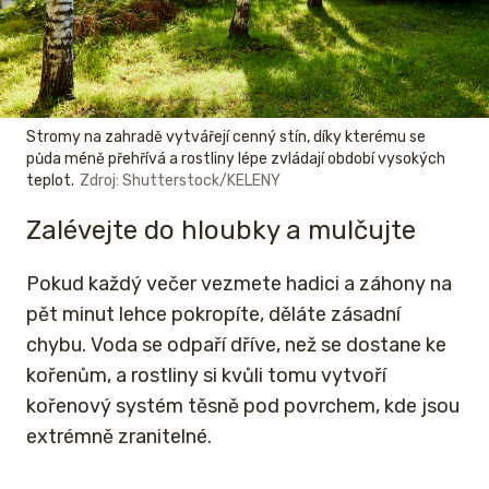
Stromy na zahradě vytvářejí cenný stín, díky kterému se
půda méně přehřívá a rostliny lépe zvládají období vysokých
teplot.
Zdroj: Shutterstock/KELENY
Zalévejte do hloubky a mulčujte
Pokud každý večer vezmete hadici a záhony na
pět minut lehce pokropíte, děláte zásadní
chybu. Voda se odpaří dříve, než se dostane ke
kořenům, a rostliny si kvůli tomu vytvoří
kořenový systém těsně pod povrchem, kde jsou
extrémně zranitelné.