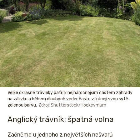
Velké okrasné trávníky patří k nejnáročnějším částem zahrady
na zálivku a během dlouhých veder často ztrácejí svou sytě
zelenou barvu.
Zdroj: Shutterstock/Hockeymum
Anglický trávník: špatná volna
Začněme u jednoho z největších nešvarů