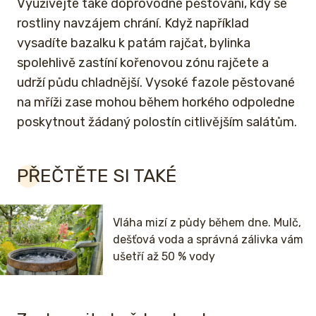
Využívejte také doprovodné pěstování, kdy se
rostliny navzájem chrání. Když například
vysadíte bazalku k patám rajčat, bylinka
spolehlivě zastíní kořenovou zónu rajčete a
udrží půdu chladnější. Vysoké fazole pěstované
na mříži zase mohou během horkého odpoledne
poskytnout žádaný polostín citlivějším salátům.
PŘEČTĚTE SI TAKÉ
Vláha mizí z půdy během dne. Mulč,
dešťová voda a správná zálivka vám
ušetří až 50 % vody