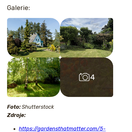
Galerie:
4
4
Foto:
Shutterstock
Zdroje:
https://gardensthatmatter.com/5-