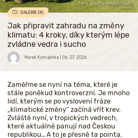
Zdroj: Shutterstock/Artush
GALERIE (4)
Jak připravit zahradu na změny
klimatu: 4 kroky, díky kterým lépe
zvládne vedra i sucho
Marek Konvalinka
| 06. 07. 2026
Zaměřme se nyní na téma, které je
stále poněkud kontroverzní. Je mnoho
lidí, kterým se po vyslovení fráze
„klimatické změny“ začíná vřít krev.
Zvláště nyní, v tropických vedrech,
které aktuálně panují nad Českou
republikou… A to je přesně ta pointa.