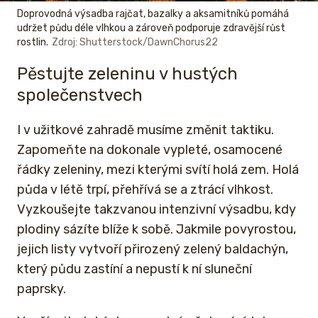
Doprovodná výsadba rajčat, bazalky a aksamitníků pomáhá
udržet půdu déle vlhkou a zároveň podporuje zdravější růst
rostlin.
Zdroj: Shutterstock/DawnChorus22
Pěstujte zeleninu v hustých
společenstvech
I v užitkové zahradě musíme změnit taktiku.
Zapomeňte na dokonale vypleté, osamocené
řádky zeleniny, mezi kterými svítí holá zem. Holá
půda v létě trpí, přehřívá se a ztrácí vlhkost.
Vyzkoušejte takzvanou intenzivní výsadbu, kdy
plodiny sázíte blíže k sobě. Jakmile povyrostou,
jejich listy vytvoří přirozený zelený baldachýn,
který půdu zastíní a nepustí k ní sluneční
paprsky.