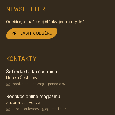
NEWSLETTER
Odebírejte naše nej články jednou týdně:
PŘIHLÁSIT K ODBĚRU
KONTAKTY
Šefredaktorka časopisu
Monika Šestinová
monika.sestinova@jagamedia.cz
Redakce online magazínu
Zuzana Dulovcová
zuzana.dulovcova@jagamedia.cz