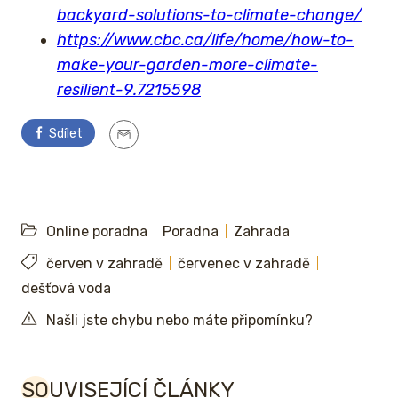
backyard-solutions-to-climate-change/
https://www.cbc.ca/life/home/how-to-
make-your-garden-more-climate-
resilient-9.7215598
Sdílet
Online poradna
Poradna
Zahrada
červen v zahradě
červenec v zahradě
dešťová voda
Našli jste chybu nebo máte připomínku?
SOUVISEJÍCÍ ČLÁNKY