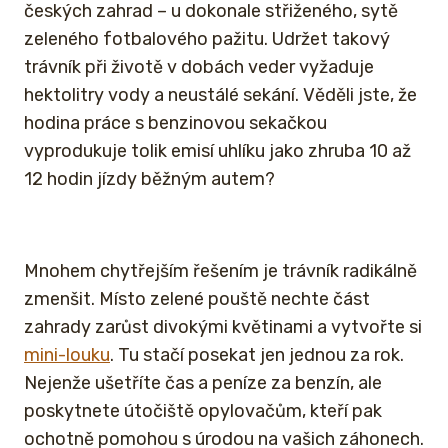
českých zahrad – u dokonale střiženého, sytě
zeleného fotbalového pažitu. Udržet takový
trávník při životě v dobách veder vyžaduje
hektolitry vody a neustálé sekání. Věděli jste, že
hodina práce s benzinovou sekačkou
vyprodukuje tolik emisí uhlíku jako zhruba 10 až
12 hodin jízdy běžným autem?
Mnohem chytřejším řešením je trávník radikálně
zmenšit. Místo zelené pouště nechte část
zahrady zarůst divokými květinami a vytvořte si
mini-louku
. Tu stačí posekat jen jednou za rok.
Nejenže ušetříte čas a peníze za benzín, ale
poskytnete útočiště opylovačům, kteří pak
ochotně pomohou s úrodou na vašich záhonech.