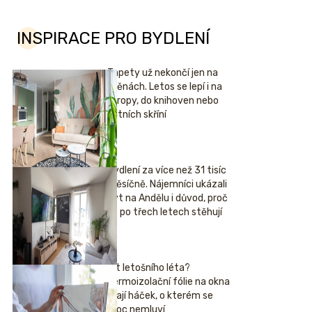
INSPIRACE PRO BYDLENÍ
Tapety už nekončí jen na
stěnách. Letos se lepí i na
stropy, do knihoven nebo
šatních skříní
Bydlení za více než 31 tisíc
měsíčně. Nájemníci ukázali
byt na Andělu i důvod, proč
se po třech letech stěhují
Hit letošního léta?
Termoizolační fólie na okna
mají háček, o kterém se
moc nemluví