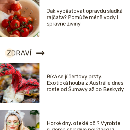
Jak vypěstovat opravdu sladká
rajčata? Pomůže méně vody i
správné živiny
ZDRAVÍ
Říká se jí čertovy prsty.
Exotická houba z Austrálie dnes
roste od Šumavy až po Beskydy
Horké dny, oteklé oči? Vyrobte
si doma chladivé polštářky z