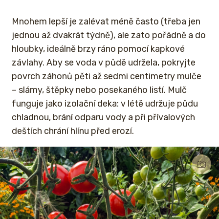
Mnohem lepší je zalévat méně často (třeba jen
jednou až dvakrát týdně), ale zato pořádně a do
hloubky, ideálně brzy ráno pomocí kapkové
závlahy. Aby se voda v půdě udržela, pokryjte
povrch záhonů pěti až sedmi centimetry mulče
– slámy, štěpky nebo posekaného listí. Mulč
funguje jako izolační deka: v létě udržuje půdu
chladnou, brání odparu vody a při přívalových
deštích chrání hlínu před erozí.