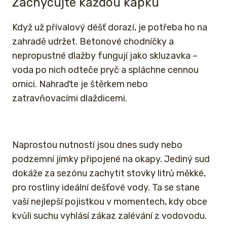
Zachycujte každou kapku
Když už přívalový déšť dorazí, je potřeba ho na
zahradě udržet. Betonové chodníčky a
nepropustné dlažby fungují jako skluzavka –
voda po nich odteče pryč a spláchne cennou
ornici. Nahraďte je štěrkem nebo
zatravňovacími dlaždicemi.
Naprostou nutností jsou dnes sudy nebo
podzemní jímky připojené na okapy. Jediný sud
dokáže za sezónu zachytit stovky litrů měkké,
pro rostliny ideální dešťové vody. Ta se stane
vaší nejlepší pojistkou v momentech, kdy obce
kvůli suchu vyhlásí zákaz zalévání z vodovodu.