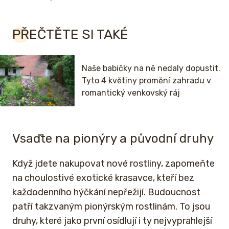
PŘEČTĚTE SI TAKÉ
Naše babičky na ně nedaly dopustit.
Tyto 4 květiny promění zahradu v
romantický venkovský ráj
Vsaďte na pionýry a původní druhy
Když jdete nakupovat nové rostliny, zapomeňte
na choulostivé exotické krasavce, kteří bez
každodenního hýčkání nepřežijí. Budoucnost
patří takzvaným pionýrským rostlinám. To jsou
druhy, které jako první osídlují i ty nejvyprahlejší