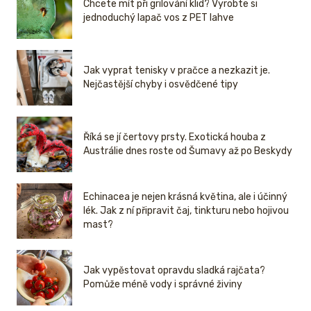
Chcete mít při grilování klid? Vyrobte si
jednoduchý lapač vos z PET lahve
Jak vyprat tenisky v pračce a nezkazit je.
Nejčastější chyby i osvědčené tipy
Říká se jí čertovy prsty. Exotická houba z
Austrálie dnes roste od Šumavy až po Beskydy
Echinacea je nejen krásná květina, ale i účinný
lék. Jak z ní připravit čaj, tinkturu nebo hojivou
mast?
Jak vypěstovat opravdu sladká rajčata?
Pomůže méně vody i správné živiny