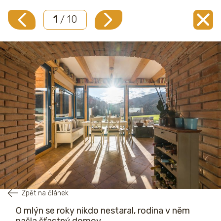
1
/ 10
Zpět na článek
O mlýn se roky nikdo nestaral, rodina v něm
našla šťastný domov