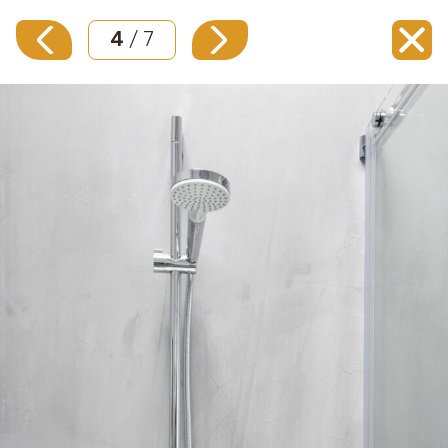
4
/ 7