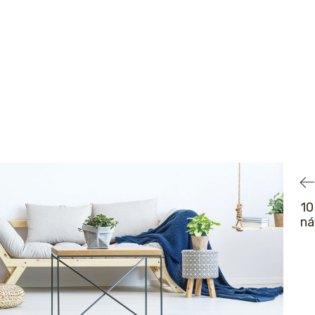
10
ná