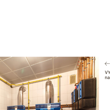
VY
na