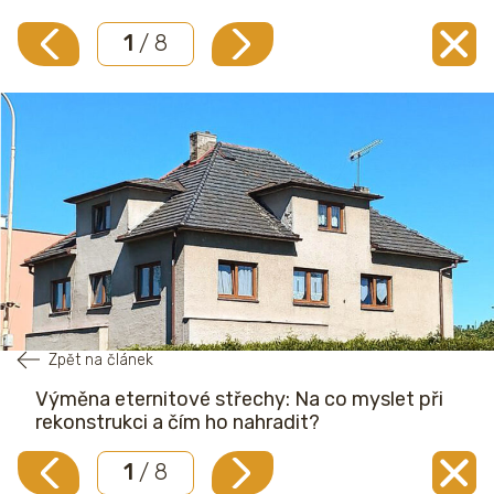
1
/ 8
Zpět na článek
Výměna eternitové střechy: Na co myslet při
rekonstrukci a čím ho nahradit?
1
/ 8