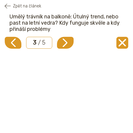
Zpět na článek
Umělý trávník na balkoně: Útulný trend, nebo
past na letní vedra? Kdy funguje skvěle a kdy
přináší problémy
3
/ 5