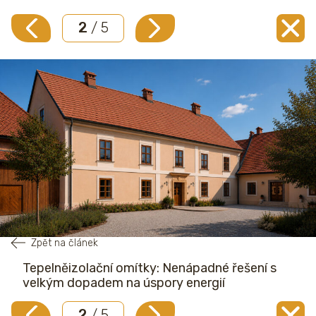
2
/ 5
Zpět na článek
Tepelněizolační omítky: Nenápadné řešení s
velkým dopadem na úspory energií
2
/ 5