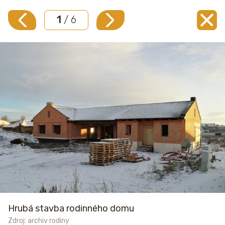
1
/ 6
Hrubá stavba rodinného domu
Zdroj: archiv rodiny