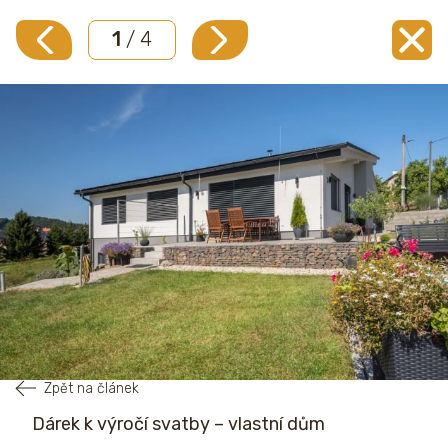
1
/ 4
Zpět na článek
Dárek k výročí svatby – vlastní dům