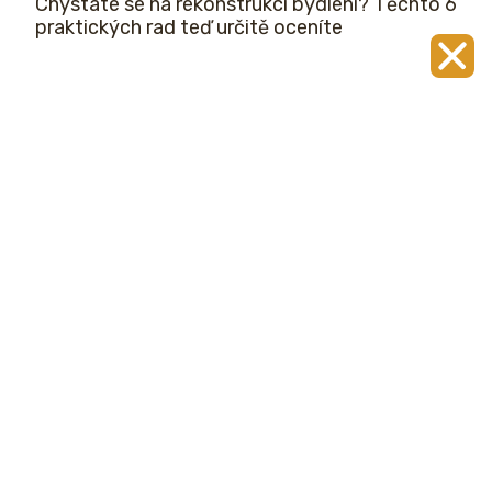
Chystáte se na rekonstrukci bydlení? Těchto 6
praktických rad teď určitě oceníte