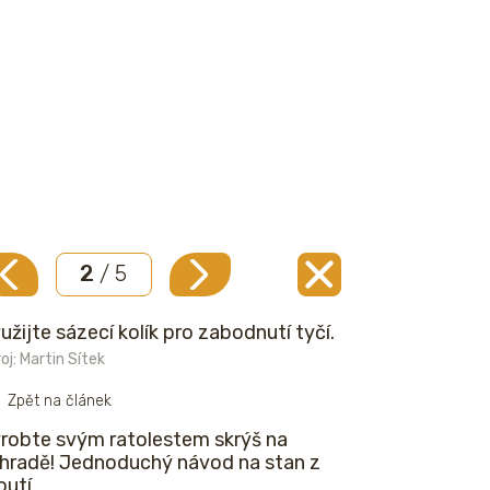
2
/ 5
užijte sázecí kolík pro zabodnutí tyčí.
oj: Martin Sítek
Zpět na článek
robte svým ratolestem skrýš na
hradě! Jednoduchý návod na stan z
outí