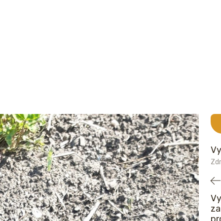
Vy
Zdr
Vy
za
pr