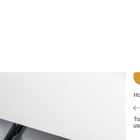
Ho
To
us