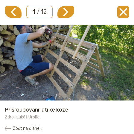
1
/ 12
Přišroubování latí ke koze
Zdroj: Lukáš Urblík
Zpět na článek