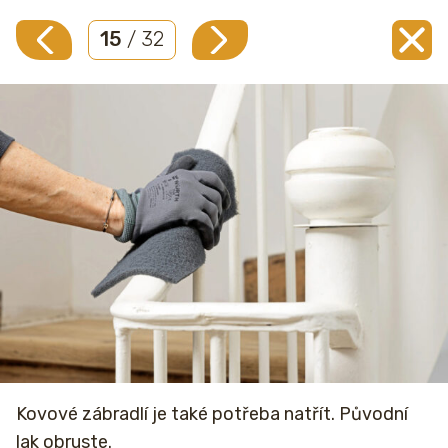
15
/ 32
Kovové zábradlí je také potřeba natřít. Původní
lak obruste.