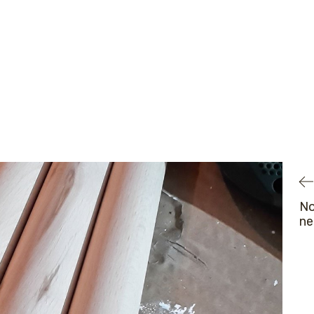
No
ne